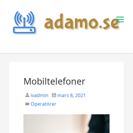
S
k
i
p
t
o
c
o
n
t
e
Mobiltelefoner
n
t
ivadmin
mars 8, 2021
Operatörer