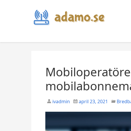
S
k
i
p
t
o
c
o
n
Mobiloperatöre
t
e
mobilabonnem
n
t
ivadmin
april 23, 2021
Bredb